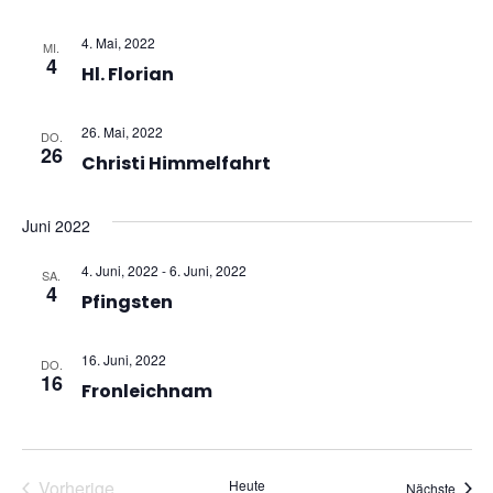
4. Mai, 2022
MI.
4
Hl. Florian
26. Mai, 2022
DO.
26
Christi Himmelfahrt
Juni 2022
4. Juni, 2022
-
6. Juni, 2022
SA.
4
Pfingsten
16. Juni, 2022
DO.
16
Fronleichnam
Veranstaltungen
Vorherige
Heute
Veran
Nächste