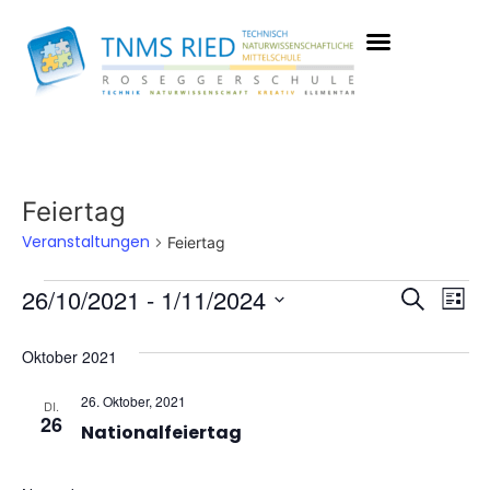
Feiertag
Veranstaltungen
Feiertag
Vera
Ve
26/10/2021
 - 
1/11/2024
Suche
Liste
Datum
An
Such
wählen.
Oktober 2021
Na
und
26. Oktober, 2021
DI.
Ansic
26
Nationalfeiertag
Navig