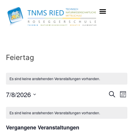
Feiertag
Es sind keine anstehenden Veranstaltungen vorhanden.
Vera
Ve
7/8/2026
Suche
Mona
Datum
An
Such
Kalender
wählen.
Na
Es sind keine anstehenden Veranstaltungen vorhanden.
und
von
Ansic
Vergangene Veranstaltungen
Veranstaltungen